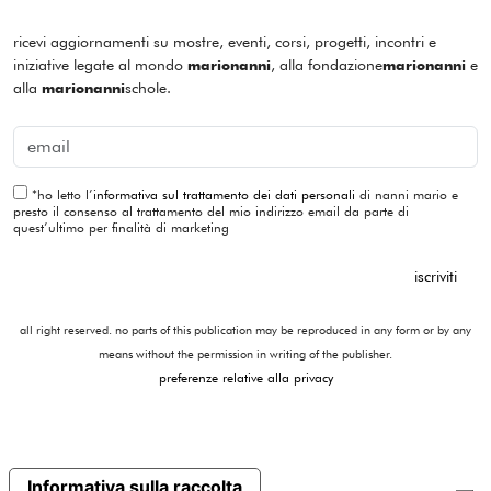
ricevi aggiornamenti su mostre, eventi, corsi, progetti, incontri e
iniziative legate al mondo
, alla fondazione
e
marionanni
marionanni
alla
schole.
marionanni
*
ho letto l’
informativa sul trattamento dei dati personali
di nanni mario e
presto il consenso al trattamento del mio indirizzo email da parte di
quest’ultimo per finalità di marketing
iscriviti
all right reserved. no parts of this publication may be reproduced in any form or by any
means without the permission in writing of the publisher.
preferenze relative alla privacy
Informativa sulla raccolta